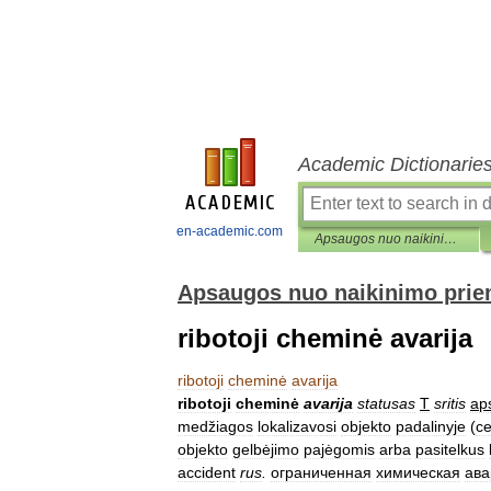
Academic Dictionarie
en-academic.com
Apsaugos nuo naikinimo priemonių enciklopedinis žodynas
Apsaugos nuo naikinimo prie
ribotoji cheminė avarija
ribotoji
cheminė
avarija
ribotoji
cheminė
avarija
statusas
T
sritis
ap
medžiagos
lokalizavosi
objekto
padalinyje
(
c
objekto
gelbėjimo
pajėgomis
arba
pasitelkus
accident
rus
.
ограниченная
химическая
ава