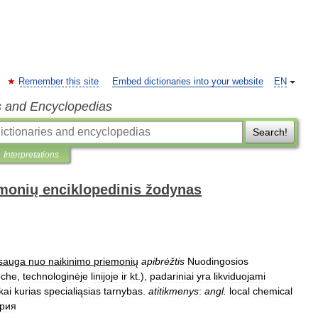
Remember this site
Embed dictionaries into your website
EN
s and Encyclopedias
Search!
Interpretations
monių enciklopedinis žodynas
sauga
nuo
naikinimo
priemonių
apibrėžtis
Nuodingosios
eche
,
technologinėje
linijoje
ir
kt
.),
padariniai
yra
likviduojami
kai
kurias
specialiąsias
tarnybas
.
atitikmenys
:
angl
.
local
chemical
рия