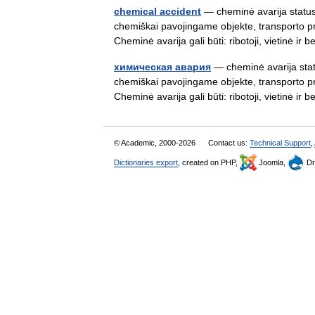
chemical accident
— cheminė avarija statusa
chemiškai pavojingame objekte, transporto p
Cheminė avarija gali būti: ribotoji, vietinė ir
химическая авария
— cheminė avarija stat
chemiškai pavojingame objekte, transporto p
Cheminė avarija gali būti: ribotoji, vietinė ir
© Academic, 2000-2026
Contact us:
Technical Support
,
Dictionaries export
, created on PHP,
Joomla,
Dr