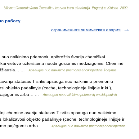
. –
Vilnius:
Generolo
Jono
Žemaičio
Lietuvos
karo
akademija
.
Eugenijus
Kisinas
.
2002
.
ю работу
ограниченная химическая авария
 nuo naikinimo priemonių apibrėžtis Avarija chemiškai
, kai vietovė užteršiama nuodingosiomis medžiagomis. Cheminė
i. Didžiausia… …
Apsaugos nuo naikinimo priemonių enciklopedinis žodynas
avarija statusas T sritis apsauga nuo naikinimo priemonių
 objekto padalinyje (ceche, technologinėje linijoje ir kt.),
imo pajėgomis arba… …
Apsaugos nuo naikinimo priemonių enciklopedinis
oji cheminė avarija statusas T sritis apsauga nuo naikinimo
okalizavosi objekto padalinyje (ceche, technologinėje linijoje ir
elbėjimo pajėgomis arba… …
Apsaugos nuo naikinimo priemonių enciklopedinis