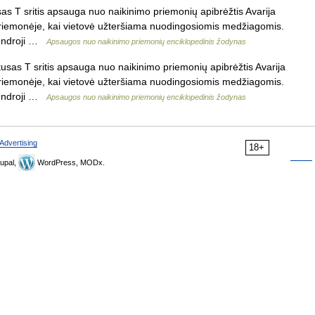
s T sritis apsauga nuo naikinimo priemonių apibrėžtis Avarija
riemonėje, kai vietovė užteršiama nuodingosiomis medžiagomis.
 bendroji …
Apsaugos nuo naikinimo priemonių enciklopedinis žodynas
usas T sritis apsauga nuo naikinimo priemonių apibrėžtis Avarija
riemonėje, kai vietovė užteršiama nuodingosiomis medžiagomis.
 bendroji …
Apsaugos nuo naikinimo priemonių enciklopedinis žodynas
Advertising
18+
upal,
WordPress, MODx.