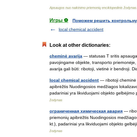
Apsaugos
nuo
naikinimo
priemonių
enciklopedinis
žodynas
Игры ⚽
Поможем решить контрольну
local chemical accident
Look at other dictionaries:
cheminė avarija
— statusas T sritis apsauga
pavojingame objekte, transporto priemonėje
avarija gali būti: ribotoji, vietinė ir bendroj
local chemical accident
— ribotoji cheminė 
apibrėžtis Nuodingosios medžiagos lokalizavosi
padariniai yra likviduojami objekto gelbėj
žodynas
ограниченная химическая авария
— ribot
priemonių apibrėžtis Nuodingosios medžiagos l
kt.), padariniai yra likviduojami objekto g
žodynas